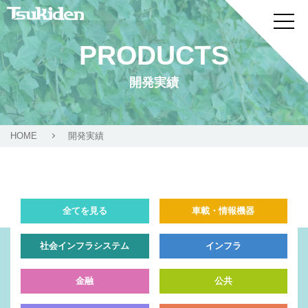
PRODUCTS
開発実績
HOME
開発実績
全てを見る
車載・情報機器
社会インフラシステム
インフラ
金融
公共