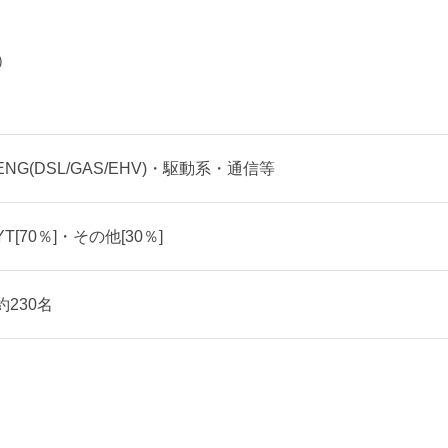
）
ENG(DSL/GAS/EHV)・駆動系・通信等
YT[70％]・その他[30％]
約230名